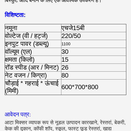
बिस्कुट आदि बनाने के लिए एक आवश्यक उपकरण है।
विशिष्टता:
नमूना
एचजे15बी
वोल्टेज (वी / हर्ट्ज)
220/50
इनपुट पावर (डब्ल्यू)
1100
वॉल्यूम (एल)
30
क्षमता (किलो)
15
रॉड स्पीड (आर / मिनट)
26
नेट वजन / किग्रा)
80
चौड़ाई * गहराई * ऊंचाई
600*700*800
(मिमी)
आवेदन पत्र:
आटा मिक्सर व्यापक रूप से नूडल उत्पादन कारखाने, रेस्तरां, बेकरी,
केक की दुकान, कॉफी शॉप, स्कूल, फास्ट फूड रेस्तरां, खाद्य