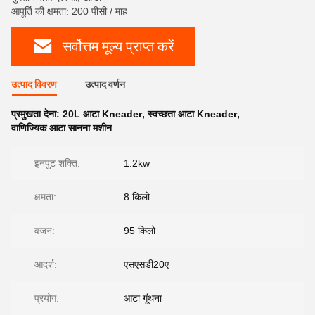
आपूर्ति की क्षमता: 200 पीसी / माह
सर्वोत्तम मूल्य प्राप्त करें
उत्पाद विवरण
उत्पाद वर्णन
प्रमुखता देना:
20L आटा Kneader
,
स्वच्छता आटा Kneader
,
वाणिज्यिक आटा सानना मशीन
इनपुट शक्ति:
1.2kw
क्षमता:
8 किलो
वजन:
95 किलो
आदर्श:
एसएसडी20ए
प्रयोग:
आटा गूंथना