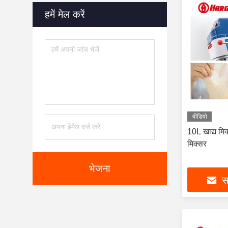
हमें मेल करें
वीडियो
10L खाद्य मिक
मिक्सर
भेजना
सर