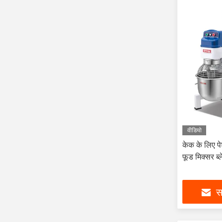
वीडियो
केक के लिए पे
फूड मिक्सर ब्ल
सर