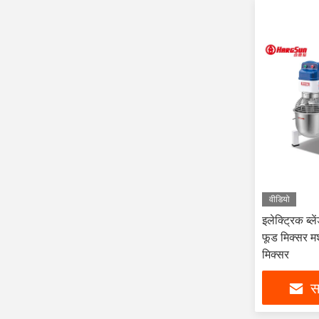
वीडियो
इलेक्ट्रिक ब्ल
फूड मिक्सर म
मिक्सर
सर