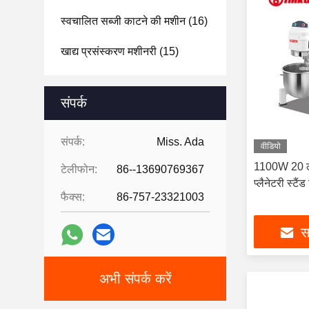
स्वचालित सब्जी काटने की मशीन
(16)
खाद्य प्रसंस्करण मशीनरी
(15)
संपर्क
संपर्क:
Miss. Ada
वीडियो
1100W 20 ली
टेलीफोन:
86--13690769367
प्लैनेटरी स्टैं
फैक्स:
86-757-23321003
सर
अभी संपर्क करें