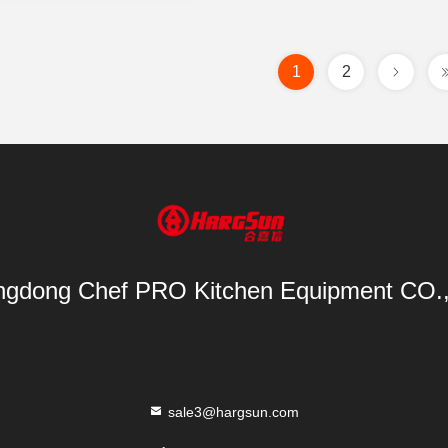
1
2
gdong Chef PRO Kitchen Equipment CO.
sale3@hargsun.com